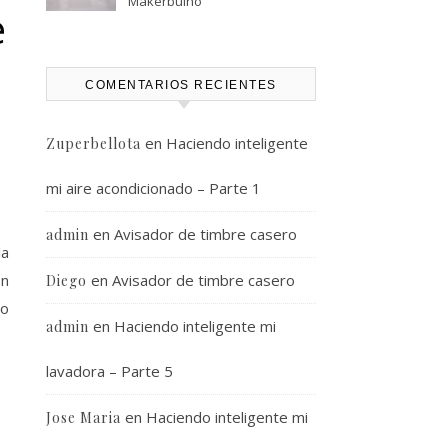
Makerbuino
e
COMENTARIOS RECIENTES
en
Haciendo inteligente
Zuperbellota
mi aire acondicionado – Parte 1
en
Avisador de timbre casero
admin
la
en
Avisador de timbre casero
on
Diego
no
en
Haciendo inteligente mi
admin
lavadora – Parte 5
en
Haciendo inteligente mi
Jose Maria