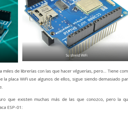
Su shield WiFi
 miles de librerías con las que hacer vilguerías, pero… Tiene co
ue la placa WiFi use algunos de ellos, sigue siendo demasiado pa
e.
uro que existen muchas más de las que conozco, pero la q
laca ESP-01: