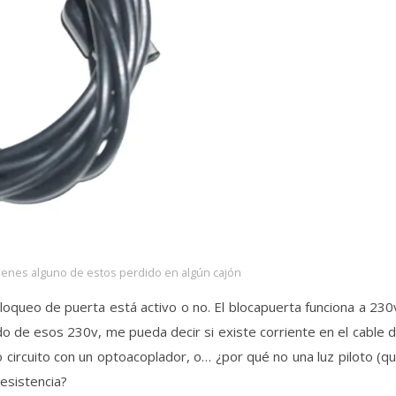
ienes alguno de estos perdido en algún cajón
loqueo de puerta está activo o no. El blocapuerta funciona a 230
do de esos 230v, me pueda decir si existe corriente en el cable 
 circuito con un optoacoplador, o… ¿por qué no una luz piloto (q
esistencia?