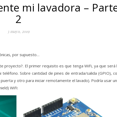
ente mi lavadora – Part
2
3 mayo, 2019
rónicas, por supuesto…
e proyecto?. El primer requisito es que tenga WiFi, ya que será 
mi teléfono. Sobre cantidad de pines de entrada/salida (GPIO), c
puerta y otro para iniciar remotamente el lavado). Podría usar u
ield) WiFi: