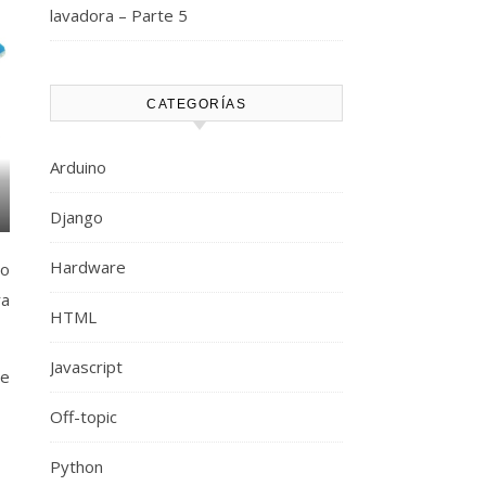
lavadora – Parte 5
CATEGORÍAS
Arduino
Django
Hardware
mo
ra
HTML
Javascript
ue
Off-topic
Python