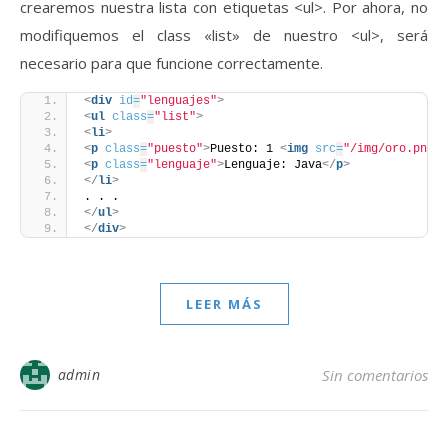
crearemos nuestra lista con etiquetas <ul>. Por ahora, no
modifiquemos el class «list» de nuestro <ul>, será
necesario para que funcione correctamente.
<
div
id
=
"lenguajes"
>
<
ul
class
=
"list"
>
<
li
>
<
p
class
=
"puesto"
>
Puesto: 1 
<
img
src
=
"/img/oro.png"
<
p
class
=
"lenguaje"
>
Lenguaje: Java
</
p
>
</
li
>
. . .
</
ul
>
</
div
>
LEER MÁS
admin
Sin comentarios