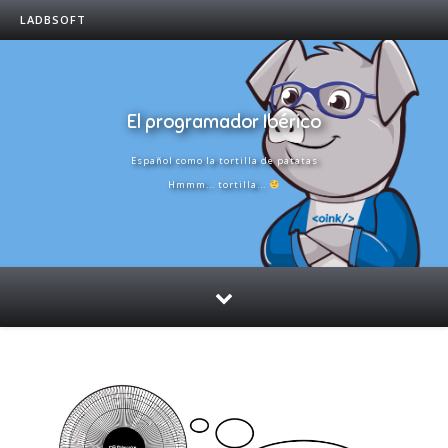
LADBSOFT
El programador Ibérico
Español como la tortilla de patatas
Hmmm... tortilla...