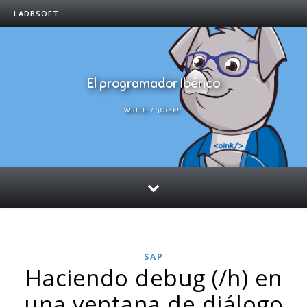
LADBSOFT
El programador Ibérico
WRITE: / '¡Oink!'.
SAP
Haciendo debug (/h) en
una ventana de diálogo