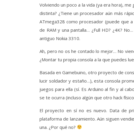
Volviendo un poco a la vida (ya era hora), me gustaría contaros sobre una consola distinta a las demás. ¿Por qué
distinta? ¿Tiene un procesador aún más ráp
ATmega328 como procesador (puede que a al
de RAM y una pantalla… ¿Full HD? ¿4K? No… 
antiguo Nokia 3310.
Ah, pero no os he contado lo mejor… No vie
¿Montar tu propia consola a la que puedes lu
Basada en Gamebuino, otro proyecto de consol
lucir soldador y estaño…), esta consola prome
juegos para ella (sí. Es Arduino al fin y al ca
se te ocurra (incluso algún que otro hack físi
El proyecto en sí no es nuevo. Data de pri
plataforma de lanzamiento. Aún siguen vend
una. ¿Por qué no?