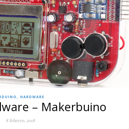
,
RDUINO
HARDWARE
dware – Makerbuino
8 febrero, 2018