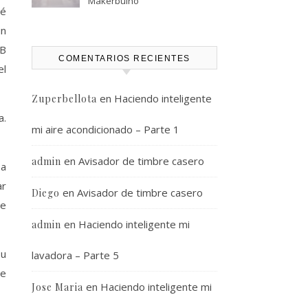
Makerbuino
un
KB
COMENTARIOS RECIENTES
el
en
Haciendo inteligente
Zuperbellota
a.
mi aire acondicionado – Parte 1
en
Avisador de timbre casero
admin
 a
ar
en
Avisador de timbre casero
Diego
ue
en
Haciendo inteligente mi
admin
su
lavadora – Parte 5
te
en
Haciendo inteligente mi
Jose Maria