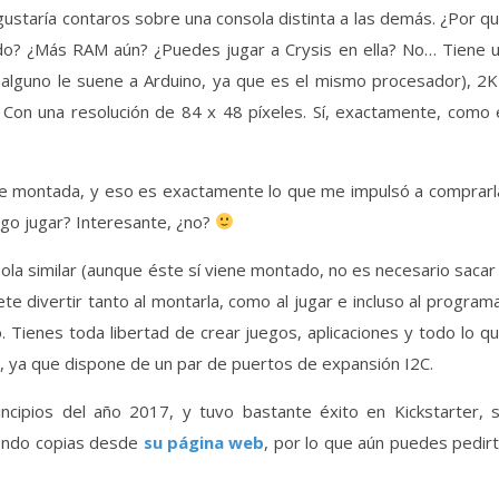
ido? ¿Más RAM aún? ¿Puedes jugar a Crysis en ella? No… Tiene 
guno le suene a Arduino, ya que es el mismo procesador), 2
Con una resolución de 84 x 48 píxeles. Sí, exactamente, como 
ne montada, y eso es exactamente lo que me impulsó a comprarl
ego jugar? Interesante, ¿no?
a similar (aunque éste sí viene montado, no es necesario sacar
te divertir tanto al montarla, como al jugar e incluso al program
bo. Tienes toda libertad de crear juegos, aplicaciones y todo lo q
co, ya que dispone de un par de puertos de expansión I2C.
ncipios del año 2017, y tuvo bastante éxito en Kickstarter, 
iendo copias desde
su página web
, por lo que aún puedes pedir